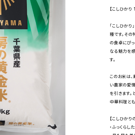
【こしひかり 1
「こしひかり
種です。その
の食卓にぴっ
なる魅力を感
す。
このお米は、
い農家の愛情
を引きます。
中華料理とも
【こしひかり
・ふっくらし